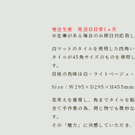
受注生産 発送日目安1ヵ月
※在庫がある場合のみ即日対応致し
白マットのタイルを使用した四角い
タイルが45角サイズのものを使用
す。
目地の色味は白・ライトベージュ・
Size：W295×D295×H455mm
見栄えを重視し、角までタイルを貼
全て手作業の為、同じ物でも微妙な
す。
その「魅力」に共感していただき、