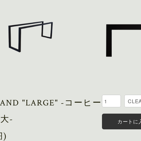
STAND "LARGE" -コーヒー
大-
カートに
円)