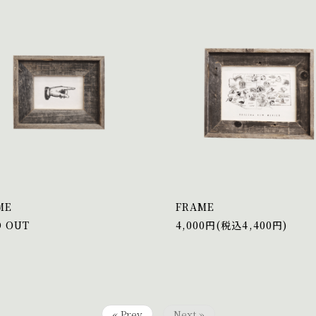
ME
FRAME
D OUT
4,000円(税込4,400円)
« Prev
Next »